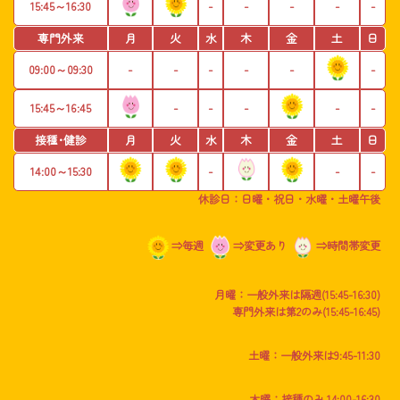
15:45～16:30
-
-
-
-
-
専門外来
月
火
水
木
金
土
日
09:00～09:30
-
-
-
-
-
-
15:45～16:45
-
-
-
-
-
接種･健診
月
火
水
木
金
土
日
14:00～15:30
-
-
-
休診日
：日曜・祝日・水曜・土曜午後
⇒毎週
⇒変更あり
⇒時間帯変更
月曜
：一般外来は隔週(15:45-16:30)
専門外来は第2のみ(15:45-16:45)
土曜
：一般外来は9:45-11:30
木曜
：接種のみ 14:00-16:30