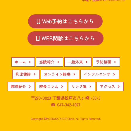
Web予約はこちらから
WEB問診はこちらから
ホーム
当院紹介
一般外来
予防接種
乳児健診
オンライン診療
インフルエンザ
院長紹介
院長コラム
リンク集
アクセス
〒270-0023 千葉県松戸市八ヶ崎1-33-3
☎ 047-342-1077
Copyright ©MORIOKA-KIDS'-Clinic. All Rights Reserved.