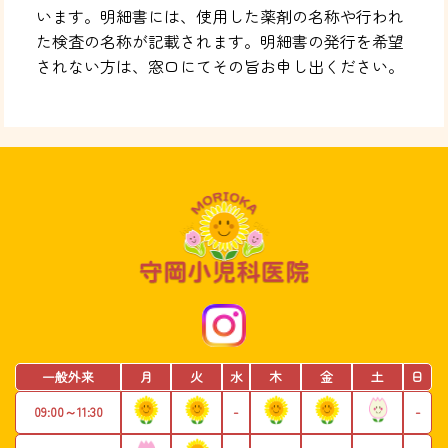
います。明細書には、使用した薬剤の名称や行われ
た検査の名称が記載されます。明細書の発行を希望
されない方は、窓口にてその旨お申し出ください。
一般外来
月
火
水
木
金
土
日
09:00～11:30
-
-